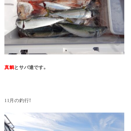
真鯛
とサバ達です。
11月の釣行！