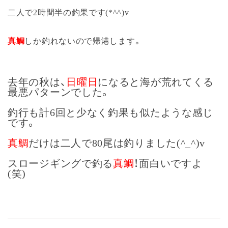
二人で2時間半の釣果です(*^^)v
真鯛
しか釣れないので帰港します。
去年の秋は、
日曜日
になると海が荒れてくる
最悪パターンでした。
釣行も計6回と少なく釣果も似たような感じ
です。
真鯛
だけは二人で80尾は釣りました(^_^)v
スロージギングで釣る
真鯛
！面白いですよ
(笑)