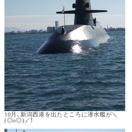
10月、新潟西港を出たところに潜水艦が＼
(◎o◎)／！