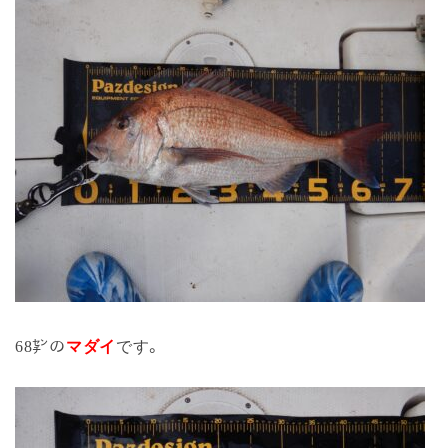
68㌢の
マダイ
です。