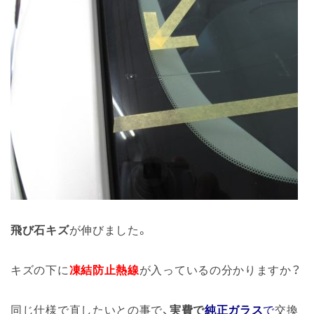
飛び石キズ
が伸びました。
キズの下に
凍結防止熱線
が入っているの分かりますか？
同じ仕様で直したいとの事で、
実費で
純正ガラス
で
交換