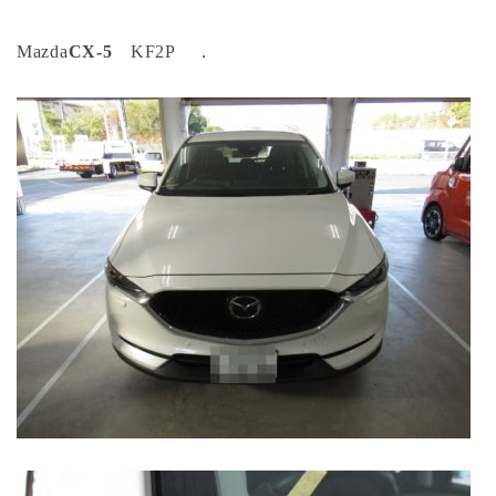
Mazda
CX-5
KF2P ．