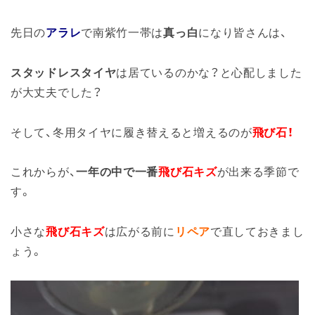
先日の
アラレ
で南紫竹一帯は
真っ白
になり皆さんは、
スタッドレスタイヤ
は居ているのかな？と心配しました
が大丈夫でした？
そして、冬用タイヤに履き替えると増えるのが
飛び石！
これからが、
一年の中で一番
飛び石キズ
が出来る季節で
す。
小さな
飛び石キズ
は広がる前に
リペア
で直しておきまし
ょう。