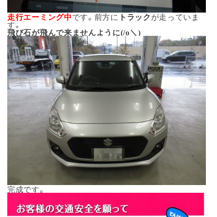
走行エーミング中
です。前方に
トラック
が走っていま
す。
飛び石が飛んで来ませんように(/o＼)
完成です。