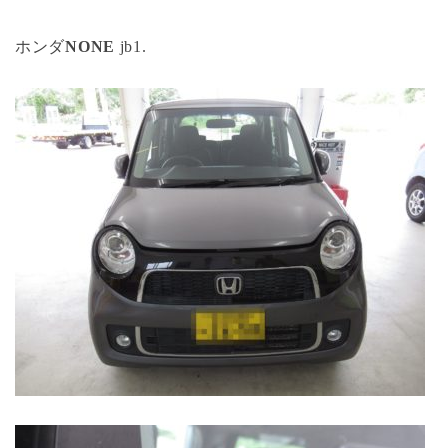
ホンダ
NONE
j
b1.