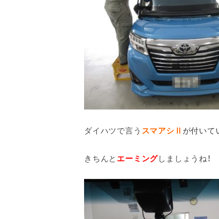
ダイハツで言う
スマアシⅡ
が付いて
きちんと
エーミング
しましょうね！