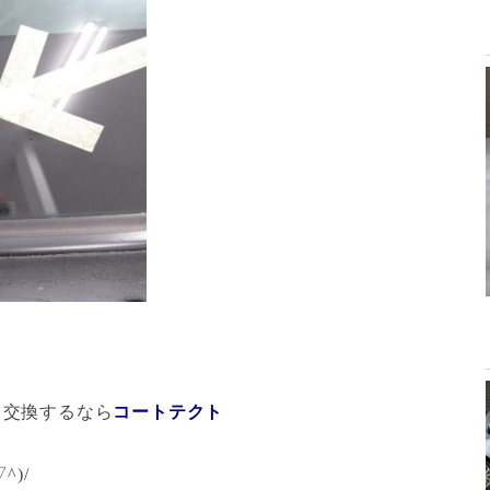
、
交換するなら
コートテクト
)/